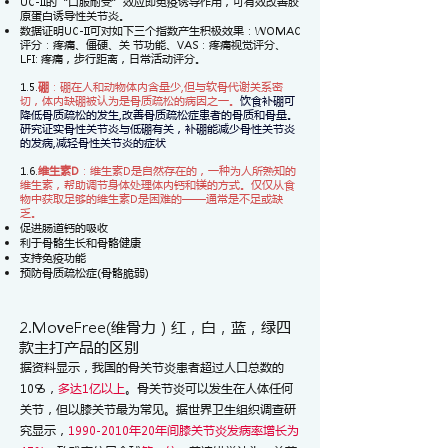
UC-II的“口服耐受”效应即免疫诱导作用，可有效改善胶
原蛋白诱导性关节炎。
数据证明UC-II可对如下三个指数产生积极效果：WOMAC
评分：疼痛、僵硬、关 节功能、VAS：疼痛视觉评分、
LFI: 疼痛，步行距离，日常活动评分。
1.5.
硼
：硼在人和动物体内含量少,但与软骨代谢关系密
切，体内缺硼被认为是骨质疏松的病因之一。
饮食补硼可
降低骨质疏松的发生,改善骨质疏松症患者的骨质和骨量。
研究证实骨性关节炎与低硼有关，补硼能减少骨性关节炎
的发病,减轻骨性关节炎的症状
1.6.
维生素D
：维生素D是自然存在的，一种为人所熟知的
维生素，帮助调节身体处理体内钙和镁的方式。仅仅从食
物中获取足够的维生素D是困难的——通常是不足或缺
乏。​
促进肠道钙的吸收
利于骨骼生长和骨骼健康
支持免疫功能
预防骨质疏松症(骨骼脆弱)
2.MoveFree(维骨力）红，白，蓝，绿四
款主打产品的区别
据资料显示，我国的骨关节炎患者超过人口总数的
10％，
多达1亿以上
。骨关节炎可以发生在人体任何
关节，但以膝关节最为常见。
据世界卫生组织调查研
究显示，
1990-2010
年20年间膝关节炎发病率增长为