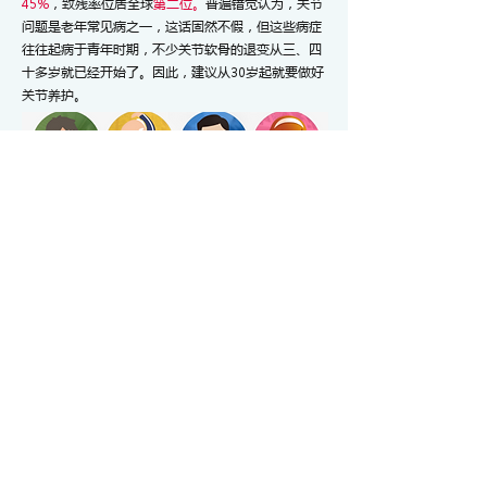
45%
，致残率位居全球
第二位。
普遍错觉认为，关节
问题是老年常见病之一，这话固然不假，但这些病症
往往起病于青年时期，不少关节软骨的退变从三、四
十多岁就已经开始了。因此，建议从30岁起就要做好
关节养护。
MoveFree 维骨力红瓶： 主要成分是氨糖，硫酸软骨
素，透明质酸，专利草精华；功效集中加强、保护和
重建关节（软骨和滑液），一定程度上可以减少关节
疼痛，缓解关节肿胀。
MoveFree维骨力绿瓶： 主要成分是氨糖，
MSM*（针对骨关节炎症反应,减轻关节疼痛），专利
草精华，硫酸软骨素，透明质酸； 主要功能是加强、
保护和重建关节（软骨和滑液）有效减少关节疼痛，
缓解关节肿胀，促进关节健康