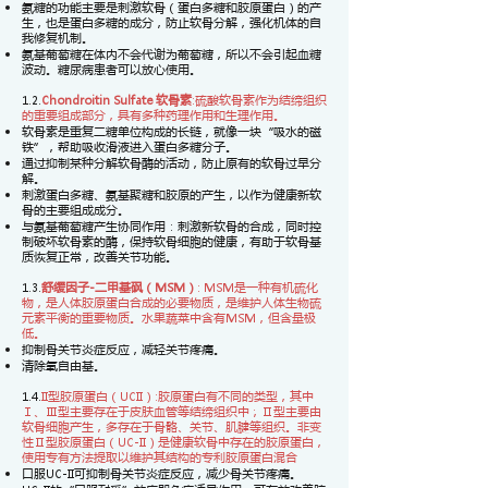
氨糖的功能主要是刺激软骨（蛋白多糖和胶原蛋白）的产
生，也是蛋白多糖的成分，防止软骨分解，强化机体的自
我修复机制。
氨基葡萄糖在体内不会代谢为葡萄糖，所以不会引起血糖
波动。糖尿病患者可以放心使用。
1.2.
Chondroitin Sulfate 软骨素
:硫酸软骨素作为结缔组织
的重要组成部分，具有多种药理作用和生理作用。​
软骨素是重复二糖单位构成的长链，就像一块“吸水的磁
铁”，帮助吸收滑液进入蛋白多糖分子。
通过抑制某种分解软骨酶的活动，防止原有的软骨过早分
解。
刺激蛋白多糖、氨基聚糖和胶原的产生，以作为健康新软
骨的主要组成成分。
与氨基葡萄糖产生协同作用：刺激新软骨的合成，同时控
制破坏软骨素的酶，保持软骨细胞的健康，有助于软骨基
质恢复正常，改善关节功能。
1.3.
舒缓因子-二甲基砜（MSM）
: MSM是一种有机硫化
物，是人体胶原蛋白合成的必要物质，是维护人体生物硫
元素平衡的重要物质。水果蔬菜中含有MSM，但含量极
低。​
抑制骨关节炎症反应，减轻关节疼痛。
清除氧自由基。
1.4.
II型胶原蛋白（UCII）:胶原蛋白有不同的类型，其中
Ⅰ、Ⅲ型主要存在于皮肤血管等结缔组织中；Ⅱ型主要由
软骨细胞产生，多存在于骨骼、关节、肌腱等组织。非变
性Ⅱ型胶原蛋白（UC-II）是健康软骨中存在的胶原蛋白，
使用专有方法提取以维护其结构的专利胶原蛋白混合​
口服UC-II可抑制骨关节炎症反应，减少骨关节疼痛。