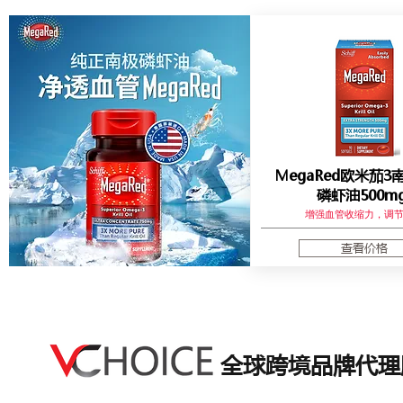
MegaRed欧米茄3
磷虾油500m
增强血管收缩力，调
查看价格
全球跨境品牌代理
全球跨境品牌代理