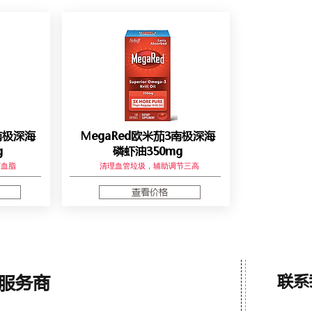
南极深海
MegaRed欧米茄3南极深海
g
磷虾油350mg
节血脂
清理血管垃圾，辅助调节三高
查看价格
联系
联系
服务商
服务商