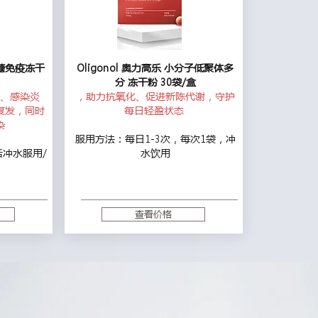
聚糖免疫冻干
Oligonol 奥力高乐 小分子低聚体多
分 冻干粉 30袋/盒
、感染炎
，助力抗氧化、促进新陈代谢，守护
复发，同时
每日轻盈状态
染
服用方法：每日1-3次，每次1袋，冲
冲水服用/
水饮用
查看价格