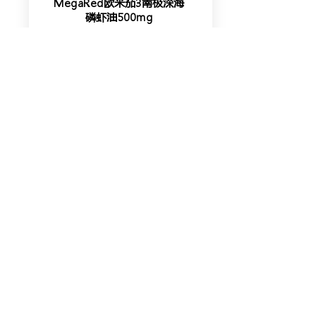
MegaRed欧米茄3南极深海
磷虾油500mg
增强血管收缩力，调节血脂
查看价格
MegaRed欧米茄3南极深海
磷虾油350mg
清理血管垃圾，辅助调节三高
查看价格